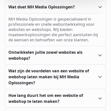
Wat doet MH Media Oplossingen?
MH Media Oplossingen is gespecialiseerd in
professionele en snelle webontwikkeling voor
websites en webshops. Wij bieden
maatwerkoplossingen die perfect aansluiten bij
de wensen en behoeften van onze klanten.
Ontwikkelen jullie zowel websites als
webshops?
Ja! Wij bouwen zowel informatieve websites als
Wat zijn de voordelen van een website of
uitgebreide webshops met geavanceerde
webshop laten maken bij MH Media
functies. Of je nu een eenvoudige website of een
Oplossingen?
complexe e-commerce oplossing nodig hebt, wij
zorgen voor een snelle en efficiënte realisatie.
Bij ons profiteer je van:
Hoe lang duurt het om een website of
Maatwerkoplossingen
afgestemd op jouw
webshop te laten maken?
wensen
Hoge snelheid en prestaties
voor optimale