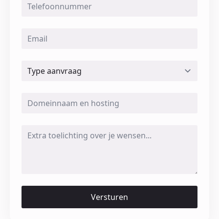
*
Email
*
Type
aanvraag
Domeinnaam
en
hosting
*
Message
*
Versturen