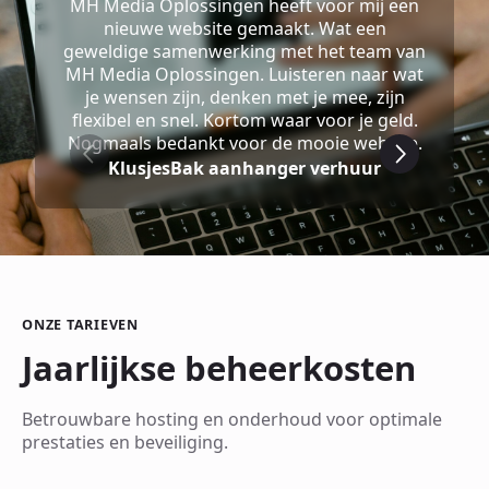
MH Media Oplossingen heeft voor mij een
nieuwe website gemaakt. Wat een
geweldige samenwerking met het team van
MH Media Oplossingen. Luisteren naar wat
je wensen zijn, denken met je mee, zijn
flexibel en snel. Kortom waar voor je geld.
Nogmaals bedankt voor de mooie website.
KlusjesBak aanhanger verhuur
ONZE TARIEVEN
Jaarlijkse beheerkosten
Betrouwbare hosting en onderhoud voor optimale
prestaties en beveiliging.