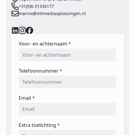
+31(0)6-31336177
marnix@mhmediaoplossingen.nl
Voor- en achternaam
*
Telefoonnummer
*
Email
*
Extra toelichting
*