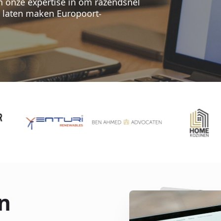
en onze expertise in om razendsnel
te laten maken Europoort-
n