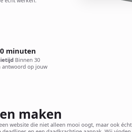
e écht werken.
30 minuten
ietijd
Binnen 30
 antwoord op jouw
ten maken
een website die niet alleen mooi oogt, maar ook éch
 deadlines en een daadkrachtige aanpak. Wij vinden h