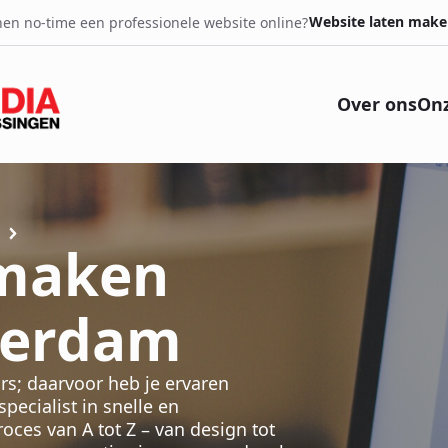
Website laten make
en no-time een professionele website online?
Over ons
Onz
 maken
terdam
rs; daarvoor heb je ervaren
ecialist in snelle en
ces van A tot Z – van design tot