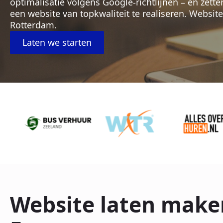
optimalisatie volgens Google-richtlijnen – en zett
een website van topkwaliteit te realiseren. Websi
Rotterdam.
Laten we starten
Website laten make