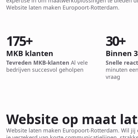
expertise in om maatwerkoplossingen te bieden di
Website laten maken Europoort-Rotterdam.
175
+
30
+
MKB klanten
Binnen 
Tevreden MKB-klanten
Al vele
Snelle react
bedrijven succesvol geholpen
minuten een
vraag
Website op maat la
Website laten maken Europoort-Rotterdam. Wil jij 
je verzekerd van korte communicatielijnen, strakke