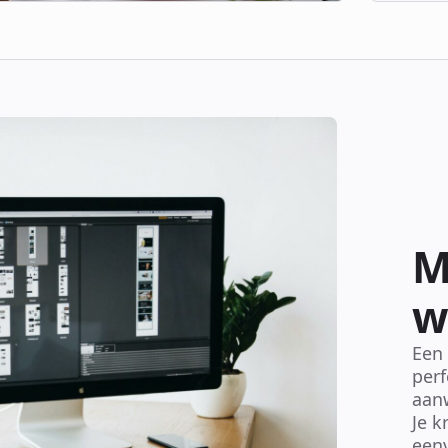
M
w
Een
perf
aanw
Je k
eenv