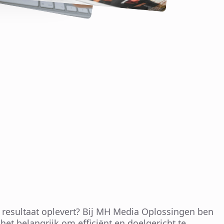
t resultaat oplevert? Bij MH Media Oplossingen ben
et belangrijk om efficiënt en doelgericht te