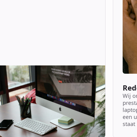
Red
Wij o
prest
lapto
een u
staat