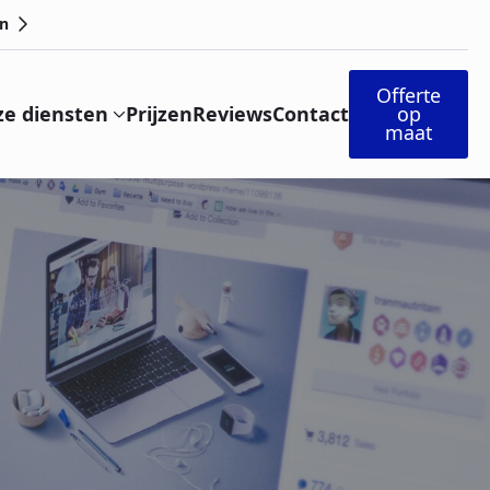
n
Offerte
e diensten
Prijzen
Reviews
Contact
op
maat