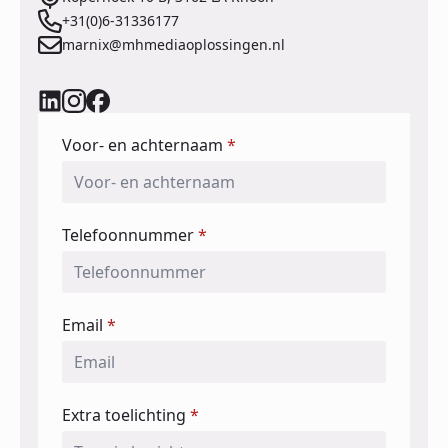
+31(0)6-31336177
marnix@mhmediaoplossingen.nl
Voor- en achternaam
*
Telefoonnummer
*
Email
*
Extra toelichting
*