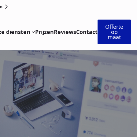
n
Offerte
e diensten
Prijzen
Reviews
Contact
op
maat