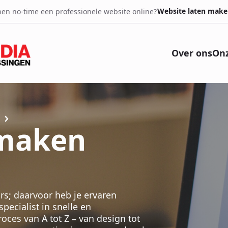
Website laten make
en no-time een professionele website online?
Over ons
Onz
 maken
rs; daarvoor heb je ervaren
ecialist in snelle en
ces van A tot Z – van design tot