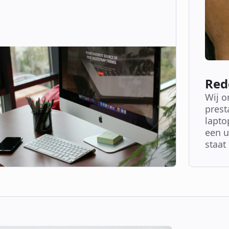
Red
Wij o
prest
lapto
een u
staat