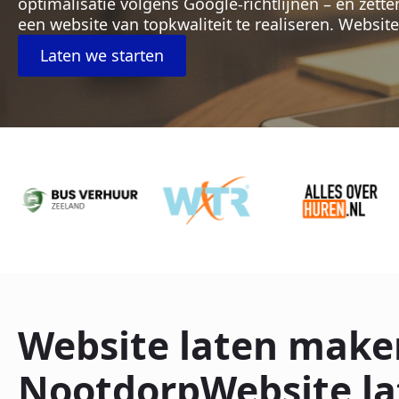
optimalisatie volgens Google-richtlijnen – en zett
een website van topkwaliteit te realiseren. Websi
Laten we starten
Website laten make
NootdorpWebsite la