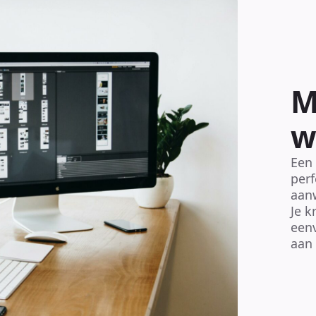
M
w
Een
perf
aanw
Je k
eenv
aan 