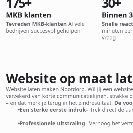
175
+
30
+
MKB klanten
Binnen 
Tevreden MKB-klanten
Al vele
Snelle react
bedrijven succesvol geholpen
minuten een
vraag
Website op maat la
Website laten maken Nootdorp. Wil jij een website
verzekerd van korte communicatielijnen, strakke d
– en dat merk je terug in het eindresultaat.
De voo
Een sterke eerste indruk
– Trek direct de a
Professionele uitstraling
– Verhoog het ver