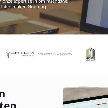
en onze expertise in om razendsnel
te laten maken Nootdorp.
n
ten