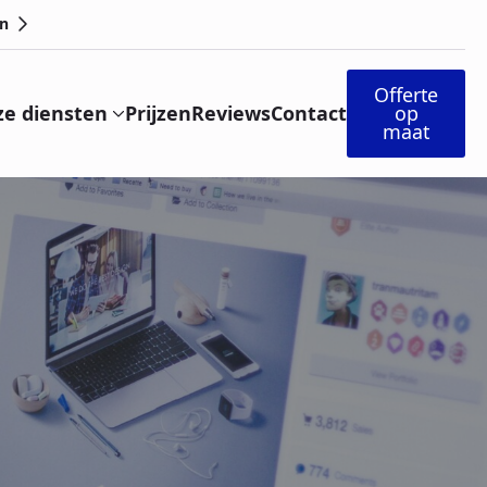
n
Offerte
e diensten
Prijzen
Reviews
Contact
op
maat