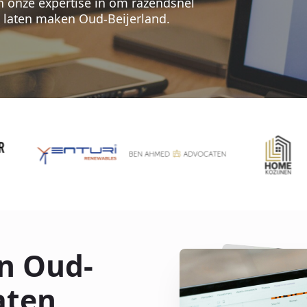
en onze expertise in om razendsnel
e laten maken Oud-Beijerland.
n Oud-
aten