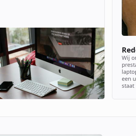
Red
Wij o
prest
lapto
een u
staat