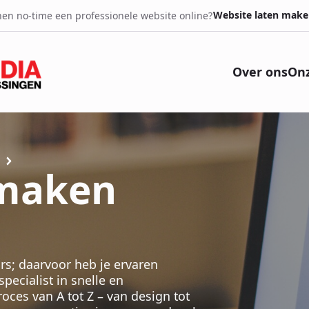
Website laten make
en no-time een professionele website online?
Over ons
Onz
 maken
rs; daarvoor heb je ervaren
ecialist in snelle en
ces van A tot Z – van design tot