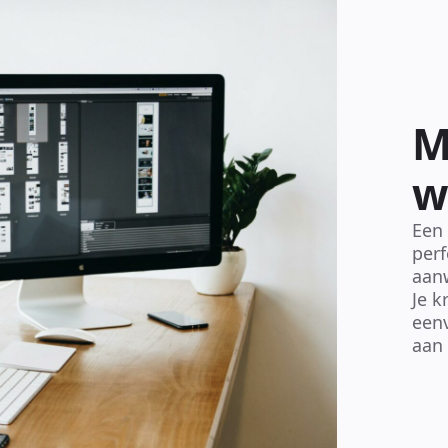
M
w
Een
perf
aanw
Je k
eenv
aan 