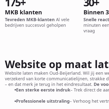
175
+
30
+
MKB klanten
Binnen 
Tevreden MKB-klanten
Al vele
Snelle react
bedrijven succesvol geholpen
minuten een
vraag
Website op maat la
Website laten maken Oud-Beijerland. Wil jij een w
verzekerd van korte communicatielijnen, strakke d
– en dat merk je terug in het eindresultaat.
De voo
Een sterke eerste indruk
– Trek direct de a
Professionele uitstraling
– Verhoog het ver