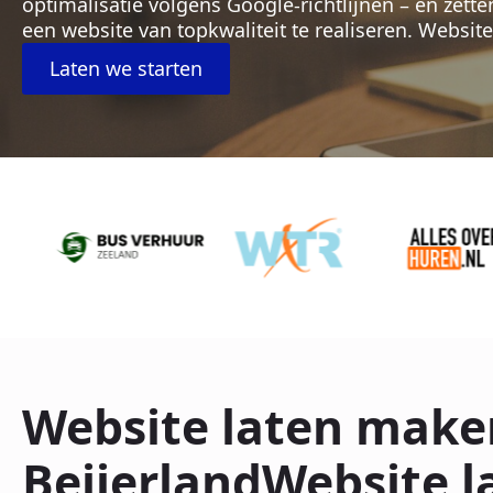
optimalisatie volgens Google-richtlijnen – en zett
een website van topkwaliteit te realiseren. Websit
Laten we starten
Website laten make
BeijerlandWebsite l