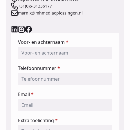
+31(0)6-31336177
marnix@mhmediaoplossingen.nl
Voor- en achternaam
*
Telefoonnummer
*
Email
*
Extra toelichting
*